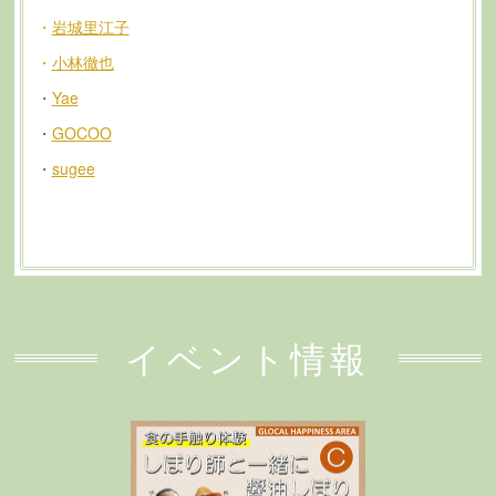
・
岩城里江子
・
小林徹也
・
Yae
・
GOCOO
・
sugee
イベント情報