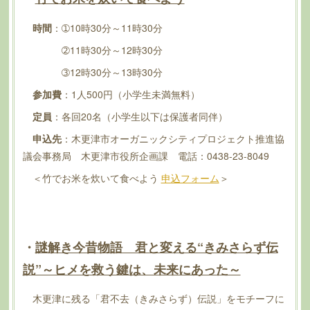
時間
：➀10時30分～11時30分
➁11時30分～12時30分
➂12時30分～13時30分
参加費
：1人500円（小学生未満無料）
定員
：各回20名（小学生以下は保護者同伴）
申込先
：木更津市オーガニックシティプロジェクト推進協
議会事務局 木更津市役所企画課 電話：0438-23-8049
＜竹でお米を炊いて食べよう
申込フォーム
＞
・
謎解き今昔物語 君と変える“きみさらず伝
説”～ヒメを救う鍵は、未来にあった～
木更津に残る「君不去（きみさらず）伝説」をモチーフに