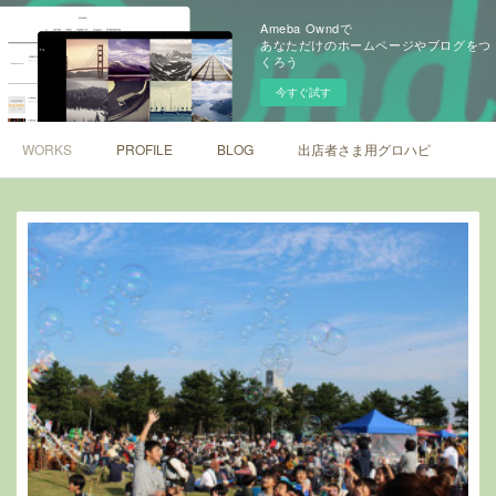
Ameba Owndで
あなただけのホームページやブログをつ
くろう
今すぐ試す
WORKS
PROFILE
BLOG
出店者さま用グロハピ最終資料