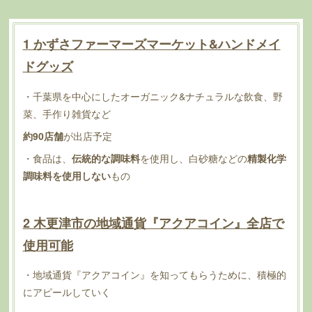
1 かずさファーマーズマーケット&ハンドメイ
ドグッズ
・千葉県を中心にしたオーガニック&ナチュラルな飲食、野
菜、手作り雑貨など
約90店舗
が出店予定
・食品は、
伝統的な調味料
を使用し、白砂糖などの
精製化学
調味料を使用しない
もの
2 木更津市の地域通貨『アクアコイン』全店で
使用可能
・地域通貨『アクアコイン』を知ってもらうために、積極的
にアピールしていく